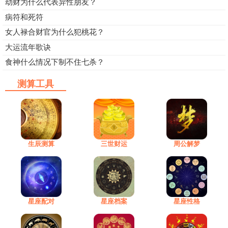
劫财为什么代表异性朋友？
病符和死符
女人禄合财官为什么犯桃花？
大运流年歌诀
食神什么情况下制不住七杀？
测算工具
生辰测算
三世财运
周公解梦
星座配对
星座档案
星座性格