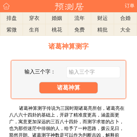
订单
排盘
穿衣
婚姻
流年
财运
合婚
紫微
生肖
桃花
免费
精批
大全
诸葛神算测字
输入三个字：
诸葛神算
诸葛神算测字传说为三国时期诸葛亮所创，诸葛亮在
八八六十四卦的基础上，开辟了精准度更高，涵盖面更
广，寓意更加深远的三百八十四卦，而测字求签的占卜，
也为那些迷茫中徘徊的人，给予了一种思路，拨云见日，
豁然开朗。诸葛测字神数是可以作为判断吉凶，解释前