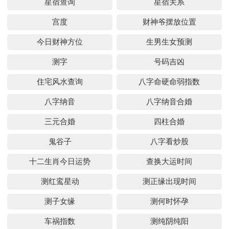
星宿查询
星宿关系
宫度
财神爷摆放位置
今日财神方位
生男生女预测
测字
号码吉凶
住宅风水查询
八字命硬命弱指数
八字纳音
八字纳音合婚
三元合婚
四柱合婚
鬼谷子
八字看炒股
十二生肖今日运势
查换大运时间
测红鸾星动
测正缘出现时间
测子女缘
测何时怀孕
车祸指数
测纯阴纯阳