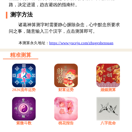
路，决定进退，趋吉避凶的指南针。
测字方法
诸葛神算测字时需要静心摒除杂念，心中默念所要求
问之事，随意输入三个汉字，点击测算即可。
本测算永久地址：
https://www.yuceju.com/zhugeshensuan
精准测算
2026流年运势
财富运势
婚姻测算
紫微斗数
桃花报告
八字批命