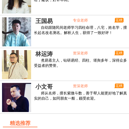
王国易
专业老师
自幼跟随民间老师学习四柱命理，八宅，姓名学，擅
长起名改名测名。解析人生，获得了一致好评！
林运涛
资深老师
煮易斋主人，钻研易经、四柱、堪舆多年，深得众多
受益者的赞誉。
小文哥
资深老师
师从名师，擅长紫微斗数，善于帮人能更好地了解真
实的自己，如同朋友一般，颇受欢迎。
精选推荐