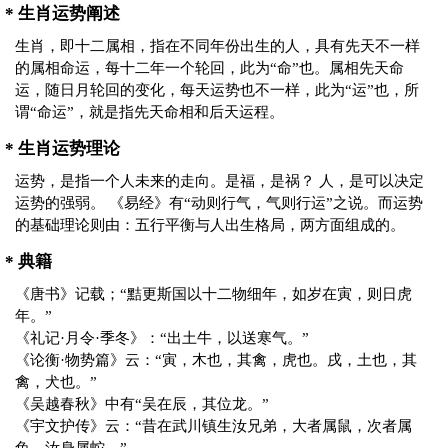
* 生肖运势阐述
生肖，即十二属相，指在不同年份出生的人，具有先天不一样
的属相命运，每十二年一个轮回，此为“命”也。属相先天命
运，随日月轮回的变化，每天运势也不一样，此为“运”也，所
谓“命运”，就是指先天命相和后天运程。
* 生肖运势理论
运势，是指一个人未来的走向。是福，是祸？ 人，是可以决定
运势的强弱。 《易经》有“动则行气，气则行运”之说。而运势
的基础理论则由：五行平衡与人出生格局，两方面组成的。
* 典籍
《唐书》记载；“黠更斯国以十二物细年，如岁在寅，则日虎
年。”
《礼记·月令·季冬》：“出土牛，以送寒气。”
《论衡·物势篇》云：“寅，木也，其禽，虎也。戌，土也，其
禽，犬也。”
《吴越春秋》中有“吴在辰，其位龙。”
《宇文护传》云：“昔在武川镇生汝兄弟，大者属鼠，次者属