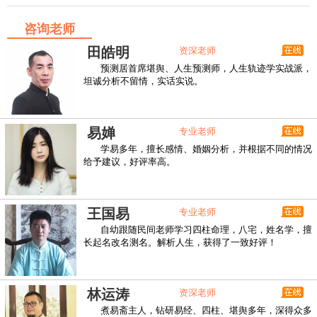
咨询老师
田皓明
资深老师
预测居首席堪舆、人生预测师，人生轨迹学实战派，
坦诚分析不留情，实话实说。
易婵
专业老师
学易多年，擅长感情、婚姻分析，并根据不同的情况
给予建议，好评率高。
王国易
专业老师
自幼跟随民间老师学习四柱命理，八宅，姓名学，擅
长起名改名测名。解析人生，获得了一致好评！
林运涛
资深老师
煮易斋主人，钻研易经、四柱、堪舆多年，深得众多