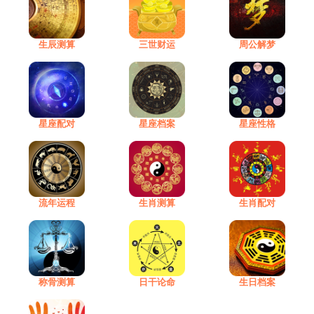
生辰测算
三世财运
周公解梦
星座配对
星座档案
星座性格
流年运程
生肖测算
生肖配对
称骨测算
日干论命
生日档案