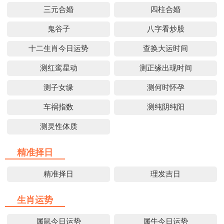
三元合婚
四柱合婚
鬼谷子
八字看炒股
十二生肖今日运势
查换大运时间
测红鸾星动
测正缘出现时间
测子女缘
测何时怀孕
车祸指数
测纯阴纯阳
测灵性体质
精准择日
精准择日
理发吉日
生肖运势
属鼠今日运势
属牛今日运势