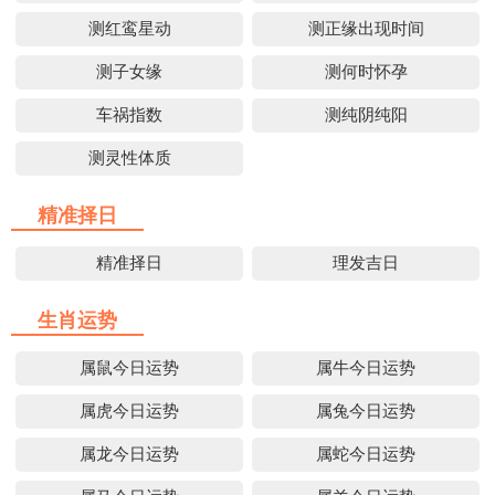
测红鸾星动
测正缘出现时间
测子女缘
测何时怀孕
车祸指数
测纯阴纯阳
测灵性体质
精准择日
精准择日
理发吉日
生肖运势
属鼠今日运势
属牛今日运势
属虎今日运势
属兔今日运势
属龙今日运势
属蛇今日运势