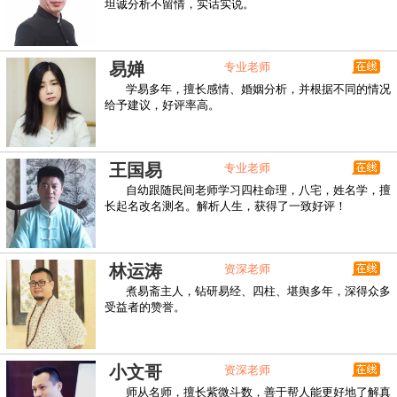
坦诚分析不留情，实话实说。
易婵
专业老师
学易多年，擅长感情、婚姻分析，并根据不同的情况
给予建议，好评率高。
王国易
专业老师
自幼跟随民间老师学习四柱命理，八宅，姓名学，擅
长起名改名测名。解析人生，获得了一致好评！
林运涛
资深老师
煮易斋主人，钻研易经、四柱、堪舆多年，深得众多
受益者的赞誉。
小文哥
资深老师
师从名师，擅长紫微斗数，善于帮人能更好地了解真