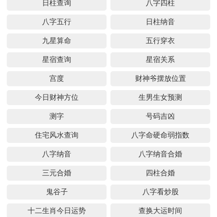
日柱查询
八字四柱
八字五行
日柱纳音
九星算命
五行穿衣
星宿查询
星宿关系
宫度
财神爷摆放位置
今日财神方位
生男生女预测
测字
号码吉凶
住宅风水查询
八字命硬命弱指数
八字纳音
八字纳音合婚
三元合婚
四柱合婚
鬼谷子
八字看炒股
十二生肖今日运势
查换大运时间