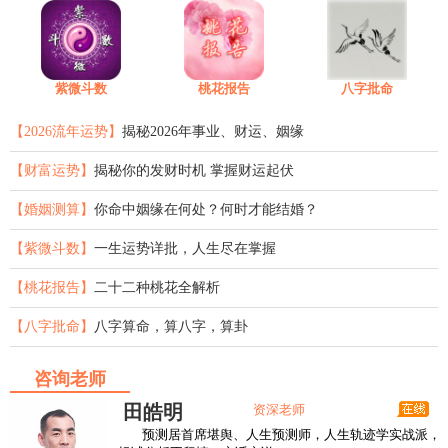
紫微斗数
桃花报告
八字批命
【2026流年运势】
揭秘2026年事业、财运、姻缘
【财富运势】
揭秘你的发财时机 掌握财运起伏
【婚姻测算】
你命中姻缘在何处？何时才能结婚？
【紫微斗数】
一生运势详批，人生尽在掌握
【桃花报告】
二十二种桃花全解析
【八字批命】
八字算命，算八字，算卦
咨询老师
田皓明
资深老师
预测居首席堪舆、人生预测师，人生轨迹学实战派，