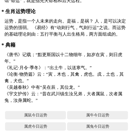
谓“命运”，就是指先天命相和后天运程。
* 生肖运势理论
运势，是指一个人未来的走向。是福，是祸？ 人，是可以决定
运势的强弱。 《易经》有“动则行气，气则行运”之说。而运势
的基础理论则由：五行平衡与人出生格局，两方面组成的。
* 典籍
《唐书》记载；“黠更斯国以十二物细年，如岁在寅，则日虎
年。”
《礼记·月令·季冬》：“出土牛，以送寒气。”
《论衡·物势篇》云：“寅，木也，其禽，虎也。戌，土也，其
禽，犬也。”
《吴越春秋》中有“吴在辰，其位龙。”
《宇文护传》云：“昔在武川镇生汝兄弟，大者属鼠，次者属
兔，汝身属蛇。”
属鼠今日运势
属牛今日运势
属虎今日运势
属兔今日运势