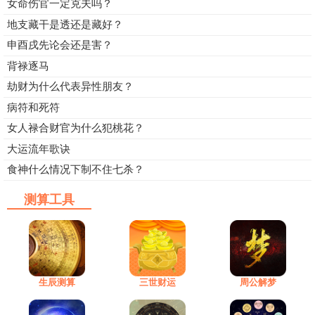
女命伤官一定克夫吗？
地支藏干是透还是藏好？
申酉戌先论会还是害？
背禄逐马
劫财为什么代表异性朋友？
病符和死符
女人禄合财官为什么犯桃花？
大运流年歌诀
食神什么情况下制不住七杀？
测算工具
生辰测算
三世财运
周公解梦