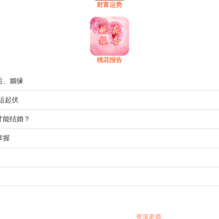
财富运势
桃花报告
运、姻缘
运起伏
才能结婚？
掌握
资深老师