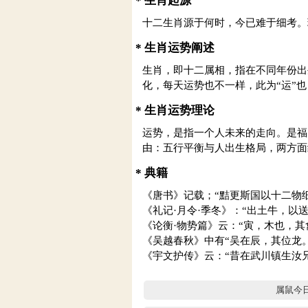
* 生肖起源
十二生肖源于何时，今已难于细考。
* 生肖运势阐述
生肖，即十二属相，指在不同年份出
化，每天运势也不一样，此为“运”也
* 生肖运势理论
运势，是指一个人未来的走向。是福
由：五行平衡与人出生格局，两方面
* 典籍
《唐书》记载；“黠更斯国以十二物
《礼记·月令·季冬》：“出土牛，以送
《论衡·物势篇》云：“寅，木也，
《吴越春秋》中有“吴在辰，其位龙。
《宇文护传》云：“昔在武川镇生汝
属鼠今