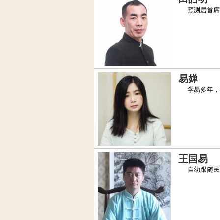
预测居首席堪
易婵
学易多年，擅
王国易
自幼跟随民间