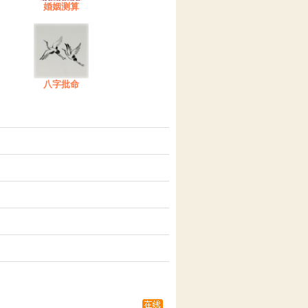
婚姻测算
八字批命