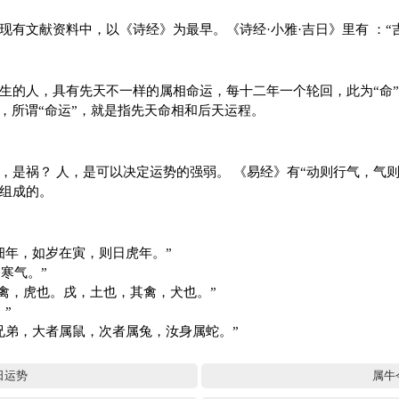
现有文献资料中，以《诗经》为最早。《诗经·小雅·吉日》里有 ：“
生的人，具有先天不一样的属相命运，每十二年一个轮回，此为“命
，所谓“命运”，就是指先天命相和后天运程。
，是祸？ 人，是可以决定运势的强弱。 《易经》有“动则行气，气
组成的。
细年，如岁在寅，则日虎年。”
寒气。”
其禽，虎也。戌，土也，其禽，犬也。”
”
兄弟，大者属鼠，次者属兔，汝身属蛇。”
日运势
属牛