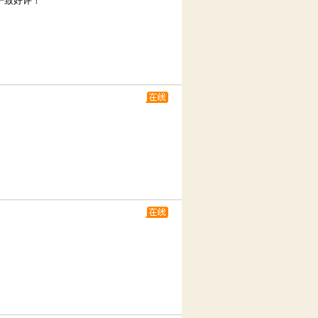
一致好评！
。