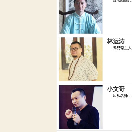
自幼跟随民间
林运涛
煮易斋主人，
小文哥
师从名师，擅