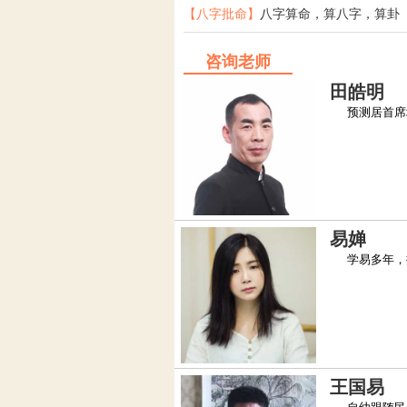
【八字批命】
八字算命，算八字，算卦
咨询老师
田皓明
预测居首席堪
易婵
学易多年，擅
王国易