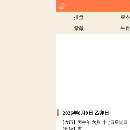
排盘
穿
紫微
生
2026年8月9日 乙卯日
【农历】丙午年 六月 廿七日星期日
【评级】吉