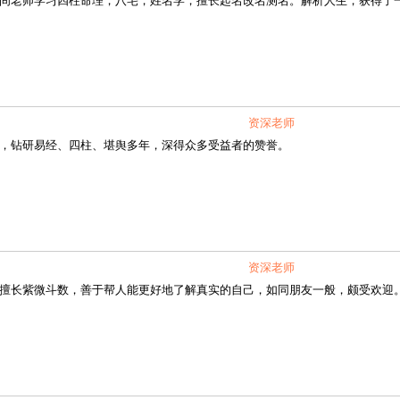
老师学习四柱命理，八宅，姓名学，擅长起名改名测名。解析人生，获得了
资深老师
钻研易经、四柱、堪舆多年，深得众多受益者的赞誉。
资深老师
长紫微斗数，善于帮人能更好地了解真实的自己，如同朋友一般，颇受欢迎