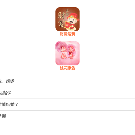
财富运势
桃花报告
运、姻缘
运起伏
才能结婚？
掌握