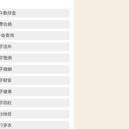
斗数排盘
费合婚
子命查询
字流年
字预测
字婚姻
字财富
字健康
字四柱
柱纳音
行穿衣