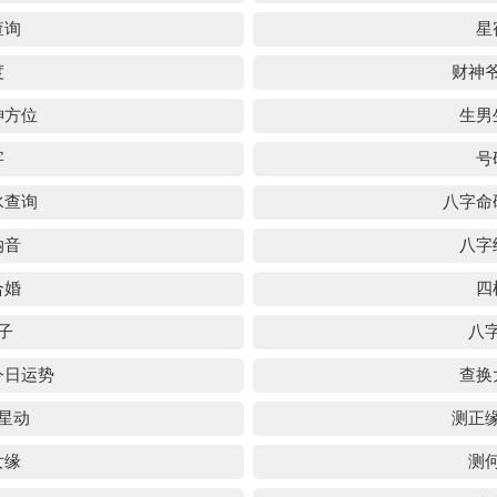
查询
星
度
财神
神方位
生男
字
号
水查询
八字命
纳音
八字
合婚
四
子
八
今日运势
查换
星动
测正
女缘
测