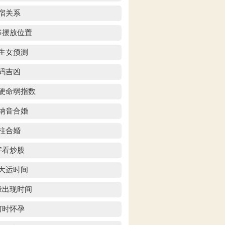
宿关系
爷摆放位置
生女预测
码吉凶
硬命弱指数
纳音合婚
柱合婚
字看炒股
大运时间
缘出现时间
何时怀孕