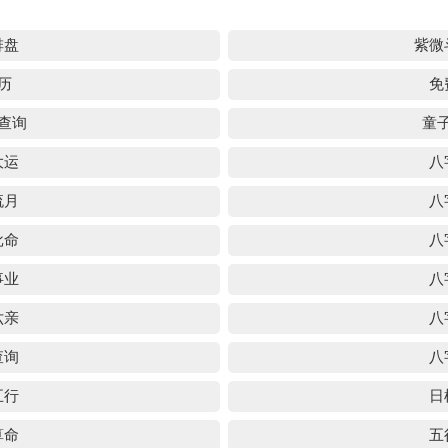
排盘
紫微
历
免
查询
童
大运
八
流月
八
批命
八
事业
八
六亲
八
查询
八
五行
日
算命
五