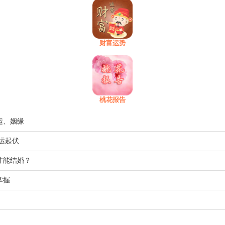
财富运势
桃花报告
运、姻缘
运起伏
才能结婚？
掌握