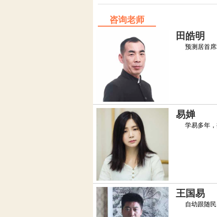
咨询老师
田皓明
预测居首席堪
易婵
学易多年，擅
王国易
自幼跟随民间