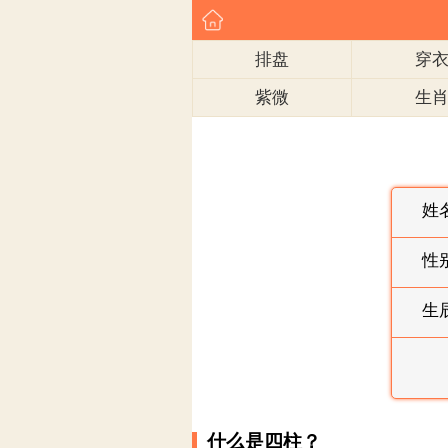
排盘
穿
紫微
生
姓
性
生
什么是四柱？