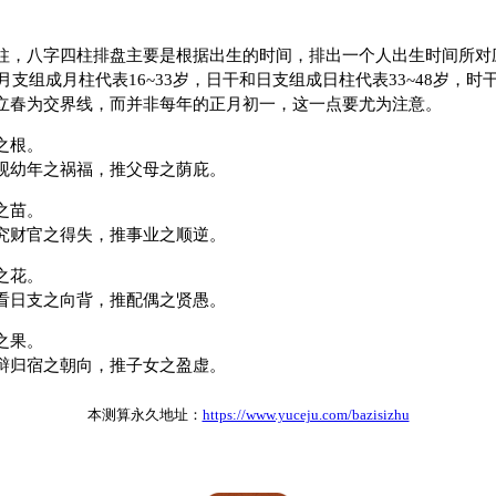
，八字四柱排盘主要是根据出生的时间，排出一个人出生时间所对
月支组成月柱代表16~33岁，日干和日支组成日柱代表33~48岁，
立春为交界线，而并非每年的正月初一，这一点要尤为注意。
之根。
幼年之祸福，推父母之荫庇。
之苗。
财官之得失，推事业之顺逆。
之花。
日支之向背，推配偶之贤愚。
之果。
归宿之朝向，推子女之盈虚。
本测算永久地址：
https://www.yuceju.com/bazisizhu