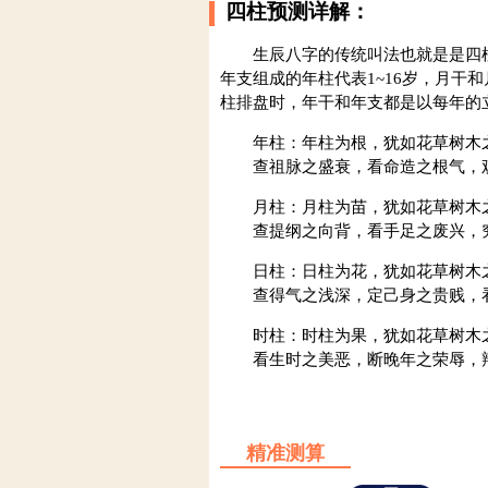
四柱预测详解：
生辰八字的传统叫法也就是是四柱
年支组成的年柱代表1~16岁，月干和
柱排盘时，年干和年支都是以每年的
年柱：年柱为根，犹如花草树木
查祖脉之盛衰，看命造之根气，观
月柱：月柱为苗，犹如花草树木
查提纲之向背，看手足之废兴，究
日柱：日柱为花，犹如花草树木
查得气之浅深，定己身之贵贱，看
时柱：时柱为果，犹如花草树木
看生时之美恶，断晚年之荣辱，辩
精准测算