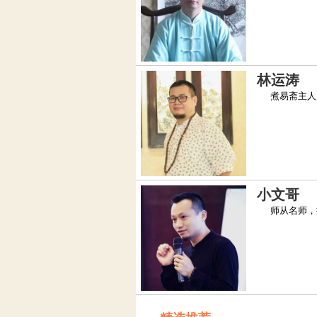
林运涛
煮易斋主人，
小文哥
师从名师，擅