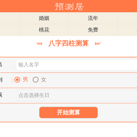
衣
婚姻
流年
肖
桃花
免费
八字四柱测算
༺
༻
名
男
女
别
辰
开始测算