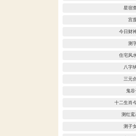
星宿
宫
今日财
测
住宅风
八字
三元
鬼谷
十二生肖
测红鸾
测子