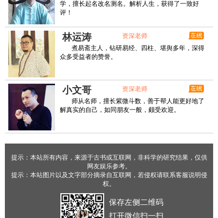
学，擅长起名改名测名。解析人生，获得了一致好
评！
林运涛
资深老师
煮易斋主人，钻研易经、四柱、堪舆多年，深得
众多受益者的赞誉。
小文哥
资深老师
师从名师，擅长紫微斗数，善于帮人能更好地了
解真实的自己，如同朋友一般，颇受欢迎。
提示：本站所有内容，来源于古书或互联网，非科学的研究结果，仅供
网友娱乐参考。
提示：本站图片以及文字部分摘录自互联网，若侵权请联系客服说明侵
权。
保存左侧二维码
打开微信扫一扫