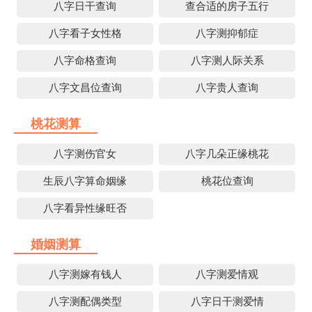
八字日干查询
查合适的房子五行
八字看子女性格
八字测抑郁症
八字命格查询
八字测人际关系
八字文昌位查询
八字贵人查询
桃花测算
八字测伤官女
八字几朵正缘桃花
生辰八字算命姻缘
桃花位查询
八字看异性缘旺否
婚姻测算
八字测嫁有钱人
八字测爱情观
八字测配偶类型
八字日干测爱情