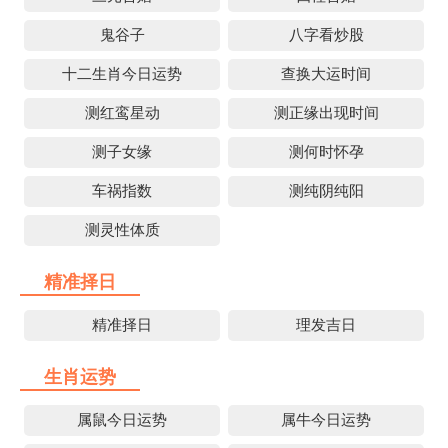
鬼谷子
八字看炒股
十二生肖今日运势
查换大运时间
测红鸾星动
测正缘出现时间
测子女缘
测何时怀孕
车祸指数
测纯阴纯阳
测灵性体质
精准择日
精准择日
理发吉日
生肖运势
属鼠今日运势
属牛今日运势