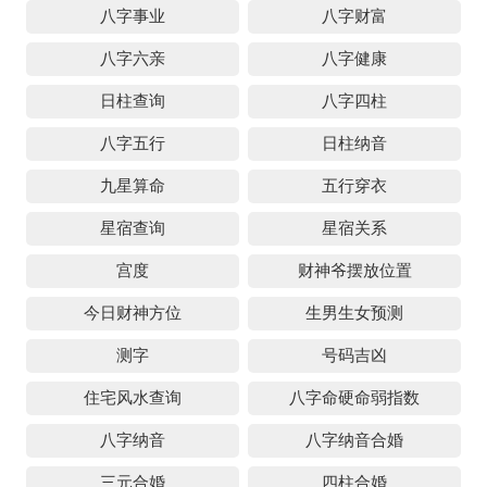
八字事业
八字财富
八字六亲
八字健康
日柱查询
八字四柱
八字五行
日柱纳音
九星算命
五行穿衣
星宿查询
星宿关系
宫度
财神爷摆放位置
今日财神方位
生男生女预测
测字
号码吉凶
住宅风水查询
八字命硬命弱指数
八字纳音
八字纳音合婚
三元合婚
四柱合婚