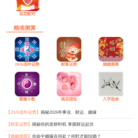
血型配对
精准测算
2026流年运势
财富运势
婚姻测算
紫微斗数
桃花报告
八字批命
【2026流年运势】
揭秘2026年事业、财运、姻缘
【财富运势】
揭秘你的发财时机 掌握财运起伏
【婚姻测算】
你命中姻缘在何处？何时才能结婚？