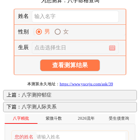
为您测算：八字命格查询
姓名
男
女
性别
生辰
查看测算结果
本测算永久地址：
https://www.yuceju.com/ask/39
上篇：
八字测抑郁症
下篇：
八字测人际关系
八字精批
紫微斗数
2026流年
受生债查询
您的姓名