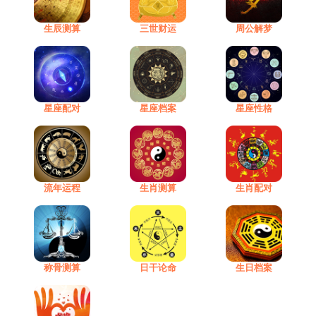
生辰测算
三世财运
周公解梦
星座配对
星座档案
星座性格
流年运程
生肖测算
生肖配对
称骨测算
日干论命
生日档案