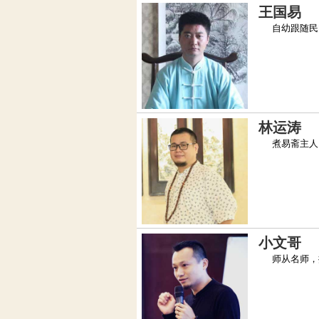
王国易
自幼跟随民间
林运涛
煮易斋主人，
小文哥
师从名师，擅