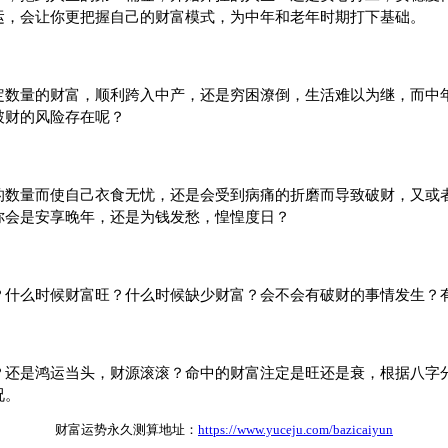
运，会让你更把握自己的财富模式，为中年和老年时期打下基础。
量的财富，顺利跨入中产，还是穷困潦倒，生活难以为继，而中年
破财的风险存在呢？
量而使自己衣食无忧，还是会受到病痛的折磨而导致破财，又或者
你会是安享晚年，还是为钱发愁，惶惶度日？
么时候财富旺？什么时候缺少财富？会不会有破财的事情发生？
是鸿运当头，财源滚滚？命中的财富注定是旺还是衰，根据八字分
况。
财富运势永久测算地址：
https://www.yuceju.com/bazicaiyun