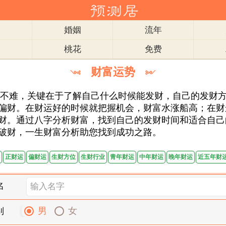
衣
婚姻
流年
肖
桃花
免费
财富运势
༺
༻
难，关键在于了解自己什么时候能发财，自己的发财方
偏财。在财运好的时候就把握机会，财富水涨船高；在财
财。通过八字分析财富，找到自己的发财时间和适合自己
破财，一生财富分析助您找到成功之路。
正财运
偏财运
生财方位
生财行业
青年财运
中年财运
晚年财运
近五年财
名
男
女
别