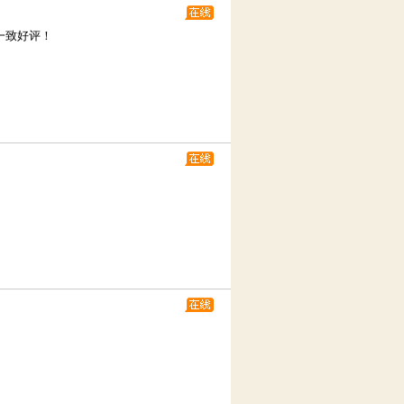
一致好评！
。