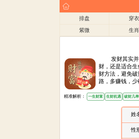
排盘
穿
紫微
生
发财其实并不
财，还是适合生
财方法，避免破
路，多赚钱，少
精准解析：
一生财富
生财机遇
破财几率
姓
性