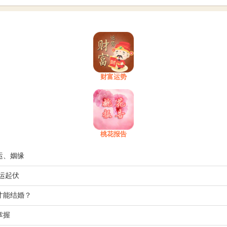
财富运势
桃花报告
运、姻缘
运起伏
才能结婚？
掌握