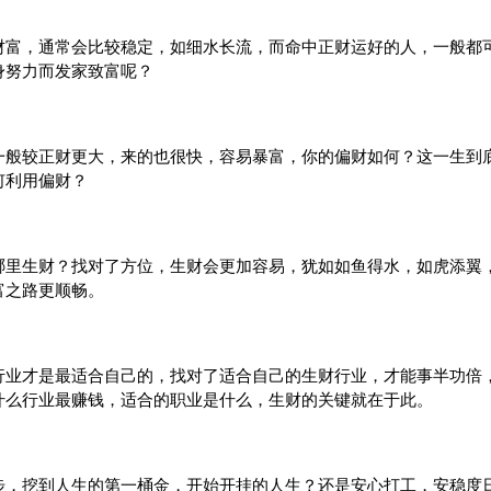
，通常会比较稳定，如细水长流，而命中正财运好的人，一般都可
身努力而发家致富呢？
较正财更大，来的也很快，容易暴富，你的偏财如何？这一生到底
何利用偏财？
生财？找对了方位，生财会更加容易，犹如如鱼得水，如虎添翼，
富之路更顺畅。
才是最适合自己的，找对了适合自己的生财行业，才能事半功倍，
什么行业最赚钱，适合的职业是什么，生财的关键就在于此。
挖到人生的第一桶金，开始开挂的人生？还是安心打工，安稳度日