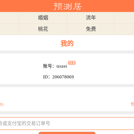
衣
婚姻
流年
肖
桃花
免费
我的
账号：tzszei
ID：206078069
优
0)