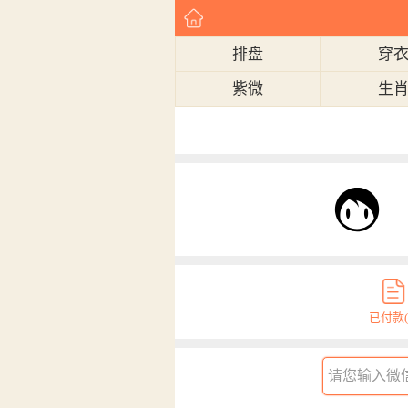
排盘
穿
紫微
生
已付款(