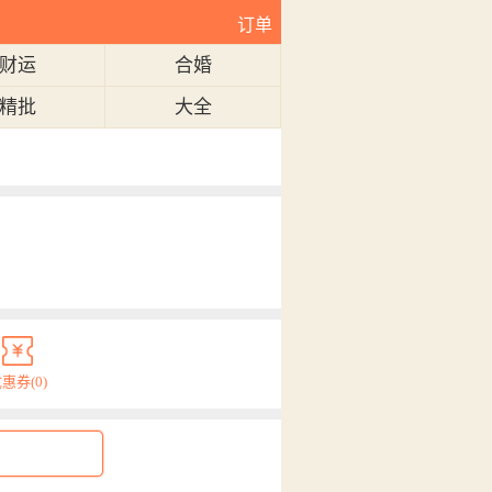
订单
财运
合婚
精批
大全
惠券(0)