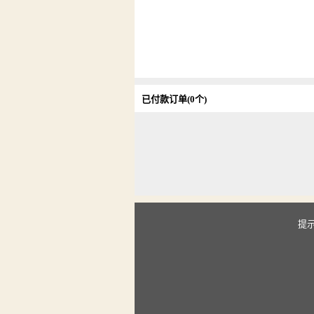
已付款订单(0个)
提